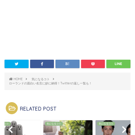
HOME
気になるコト
ローランドの面白い名言に妙に納得！Twitterの返し一覧も！
RELATED POST
なるコト
気になるコト
気になるコト