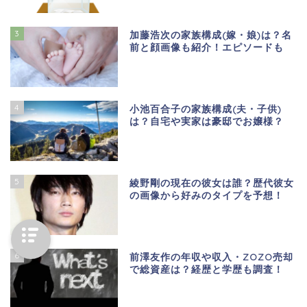
3
加藤浩次の家族構成(嫁・娘)は？名
前と顔画像も紹介！エピソードも
4
小池百合子の家族構成(夫・子供)
は？自宅や実家は豪邸でお嬢様？
5
綾野剛の現在の彼女は誰？歴代彼女
の画像から好みのタイプを予想！
6
前澤友作の年収や収入・ZOZO売却
で総資産は？経歴と学歴も調査！