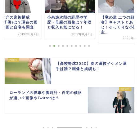
田大介の家族構成
小泉進次郎の経歴や学
【竜の道 二つの顔の
嫁・子供)は？現在の画
歴・母親の画像は？年収
者】キャストとあら
や動画と自宅も調査
と収入も気になる！
じ！そっくりな小栗
主...
2019年8月4日
2019年8月7日
2020年4
【高校野球2020】春の選抜イケメン選
手は誰？画像と成績も！
ローランドの愛車や腕時計・自宅の価格
が凄い？画像やTwitterは？