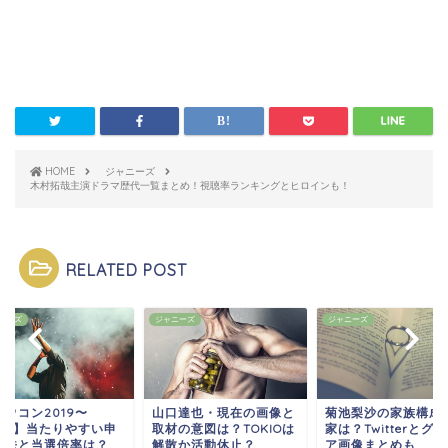
HOME
ジャニーズ
木村拓哉主演ドラマ歴代一覧まとめ！視聴率ランキングとヒロインも！
RELATED POST
ニーズ
ジャニーズ
ジャニーズ
カウコン2019〜
山口達也・現在の画像と
菊池梨沙の家族構成
020】当たりやすい申
取材の意図は？TOKIOは
家は？Twitterとグ
方法と当選倍率は？
解散か活動休止？
ア画像まとめも