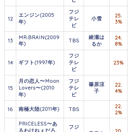
フジ
エンジン(2005
25.
テレ
小雪
12
年)
3%
ビ
綾瀬は
MR.BRAIN(2009
24.
13
TBS
年)
るか
8%
フジ
ギフト(1997年)
テレ
14
23%
ビ
月の恋人〜Moon
フジ
篠原涼
22.
Lovers〜(2010
テレ
15
子
4%
年)
ビ
22.
南極大陸(2011年)
16
TBS
2%
PRICELESS〜あ
フジ
るわけねぇだろ、
20.