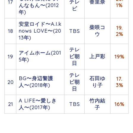
テレ
香里奈
17
んなもん〜(2012
1%
ビ
年)
安堂ロイド〜A.I.k
柴咲コ
19.
nows LOVE〜(20
18
TBS
ウ
2%
13年)
テレ
アイムホーム(201
ビ朝
上戸彩
19
19%
5年)
日
テレ
BG〜身辺警護
石田ゆ
17.
ビ朝
20
人〜(2018年)
り子
3%
日
A LIFE〜愛しき
竹内結
21
TBS
16%
人〜(2017年)
子