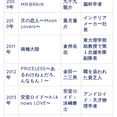
九十九
200
脳科学者
MR.BRAIN
9年
龍介
インテリア
月の恋人〜Moon
葉月蓮
201
メーカー社
0年
Lovers〜
介
長
東大理学部
倉持岳
助教授で第
2011
南極大陸
年
志
１次越冬隊
副隊長
PRICELESS〜あ
金田一
職を追われ
2012
るわけねぇだろ、
年
二三男
た貧乏人
んなもん！〜
安堂ロ
アンドロイ
安堂ロイド〜A.I.k
イド：
2013
ド：天才物
年
nows LOVE〜
沫嶋黎
理学者
士