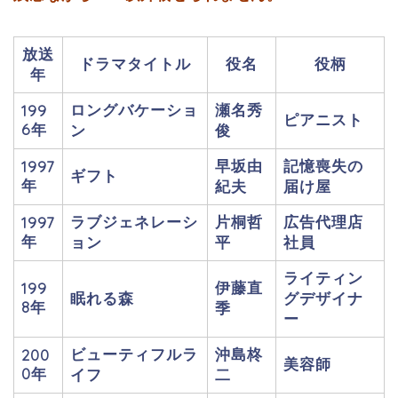
放送
ドラマタイトル
役名
役柄
年
ロングバケーショ
瀬名秀
199
ピアニスト
6年
ン
俊
早坂由
記憶喪失の
1997
ギフト
年
紀夫
届け屋
ラブジェネレーシ
片桐哲
広告代理店
1997
年
ョン
平
社員
ライティン
伊藤直
199
眠れる森
グデザイナ
8年
季
ー
ビューティフルラ
沖島柊
200
美容師
0年
イフ
二