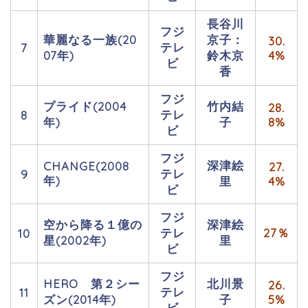
長谷川
フジ
華麗なる一族(20
京子：
30.
テレ
7
07年)
鈴木京
4%
ビ
香
フジ
プライド(2004
竹内結
28.
テレ
8
年)
子
8%
ビ
フジ
深津絵
CHANGE(2008
27.
テレ
9
年)
里
4%
ビ
フジ
空から降る１億の
深津絵
テレ
27％
10
星(2002年)
里
ビ
フジ
HERO 第２シー
北川景
26.
テレ
11
ズン(2014年)
子
5%
ビ