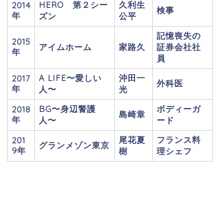
HERO 第２シー
久利生
2014
検事
年
ズン
公平
記憶喪失の
2015
アイムホーム
家路久
証券会社社
年
員
A LIFE〜愛しい
沖田一
2017
外科医
年
人〜
光
BG〜身辺警護
ボディーガ
2018
島崎章
年
人〜
ード
尾花夏
フランス料
201
グランメゾン東京
9年
樹
理シェフ