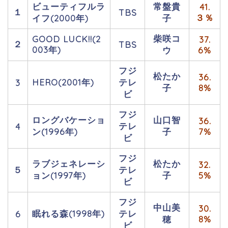
ビューティフルラ
常盤貴
41.
１
TBS
３％
イフ(2000年)
子
柴咲コ
GOOD LUCK!!(2
37.
２
TBS
003年)
ウ
6%
フジ
松たか
36.
HERO(2001年)
テレ
3
子
8%
ビ
フジ
ロングバケーショ
山口智
36.
テレ
4
ン(1996年)
子
7%
ビ
フジ
ラブジェネレーシ
松たか
32.
５
テレ
ョン(1997年)
子
5%
ビ
フジ
中山美
30.
眠れる森(1998年)
テレ
6
穂
8%
ビ