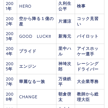
久利生
200
検事
HERO
1年
公平
空から降る１億の
コック見習
200
片瀬涼
2年
星
い
200
新海元
パイロット
GOOD LUCK‼︎
3年
里中ハ
アイスホッ
200
プライド
4年
ル
ケー選手
神埼次
レーシング
200
エンジン
5年
郎
ドライバー
万俵鉄
200
華麗なる一族
大企業専務
7年
平
朝倉啓
教師から総
200
CHANGE
8年
太
理大臣