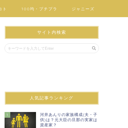
コト
100均・プチプラ
ジャニーズ
サイト内検索
人気記事ランキング
河井あんりの家族構成(夫・子
1
供)は？元大臣の旦那の実家は
資産家？