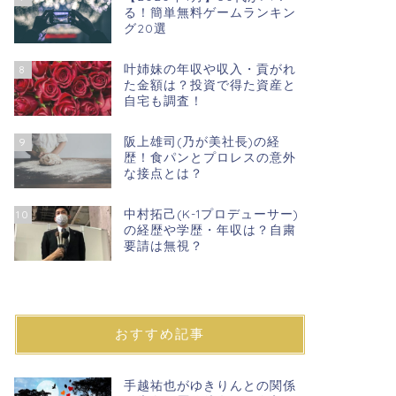
る！簡単無料ゲームランキン
グ20選
叶姉妹の年収や収入・貢がれ
8
た金額は？投資で得た資産と
自宅も調査！
阪上雄司(乃が美社長)の経
9
歴！食パンとプロレスの意外
な接点とは？
中村拓己(K-1プロデューサー)
10
の経歴や学歴・年収は？自粛
要請は無視？
おすすめ記事
手越祐也がゆきりんとの関係