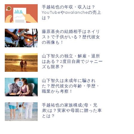
手越祐也の年収・収入は？
YouTubeやavalancheの売上
は？
藤原基央の結婚相手はネイリ
ストで子供がいる？歴代彼女
の画像も！
山下智久の独立・解雇・退所
はある？2度目自粛でジャニー
ズも限界？
山下智久は未成年に騙され
た？歴代彼女の年齢・学歴・
職業から考察！
手越祐也の家族構成(母・兄
弟)は？実家や母親に贈った車
とは？