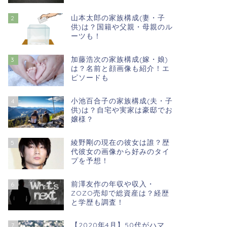
山本太郎の家族構成(妻・子
2
供)は？国籍や父親・母親のル
ーツも！
加藤浩次の家族構成(嫁・娘)
3
は？名前と顔画像も紹介！エ
ピソードも
小池百合子の家族構成(夫・子
4
供)は？自宅や実家は豪邸でお
嬢様？
綾野剛の現在の彼女は誰？歴
5
代彼女の画像から好みのタイ
プを予想！
前澤友作の年収や収入・
6
ZOZO売却で総資産は？経歴
と学歴も調査！
【2020年4月】50代がハマ
7