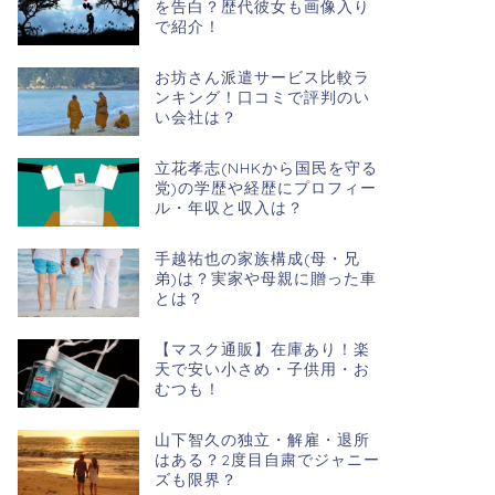
を告白？歴代彼女も画像入り
で紹介！
お坊さん派遣サービス比較ラ
ンキング！口コミで評判のい
い会社は？
立花孝志(NHKから国民を守る
党)の学歴や経歴にプロフィー
ル・年収と収入は？
手越祐也の家族構成(母・兄
弟)は？実家や母親に贈った車
とは？
【マスク通販】在庫あり！楽
天で安い小さめ・子供用・お
むつも！
山下智久の独立・解雇・退所
はある？2度目自粛でジャニー
ズも限界？