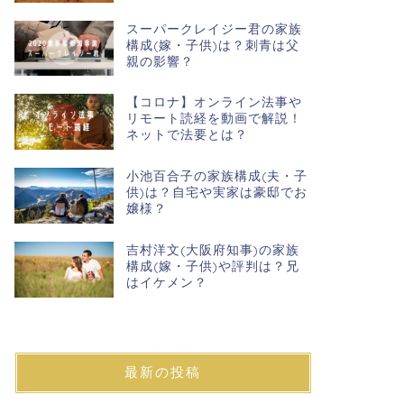
スーパークレイジー君の家族
構成(嫁・子供)は？刺青は父
親の影響？
【コロナ】オンライン法事や
リモート読経を動画で解説！
ネットで法要とは？
小池百合子の家族構成(夫・子
供)は？自宅や実家は豪邸でお
嬢様？
吉村洋文(大阪府知事)の家族
構成(嫁・子供)や評判は？兄
はイケメン？
最新の投稿