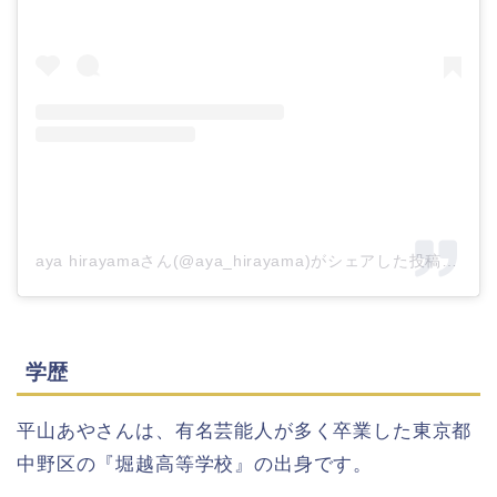
aya hirayamaさん(@aya_hirayama)がシェアした投稿
–
20
学歴
平山あやさんは、有名芸能人が多く卒業した東京都
中野区の『堀越高等学校』の出身です。