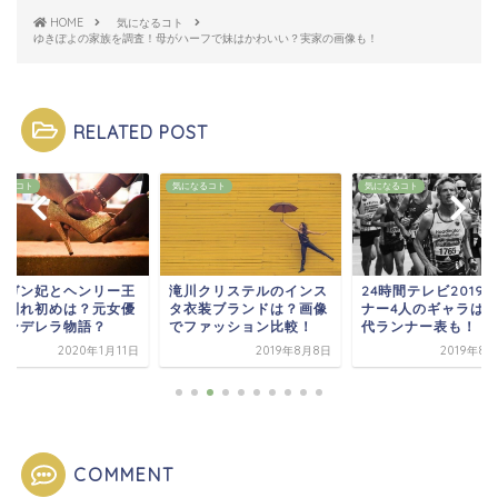
HOME
気になるコト
ゆきぽよの家族を調査！母がハーフで妹はかわいい？実家の画像も！
RELATED POST
なるコト
気になるコト
気になるコト
川クリステルのインス
24時間テレビ2019ラン
木村由希(ゆきぽよ)
衣装ブランドは？画像
ナー4人のギャラは？歴
歴や学歴・年収や収
ファッション比較！
代ランナー表も！
気になる！
2019年8月8日
2019年8月24日
2019年
COMMENT