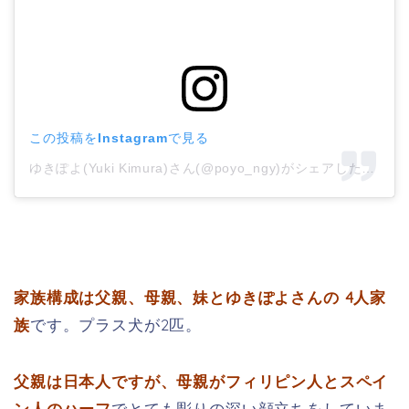
この投稿をInstagramで見る
ゆきぽよ(Yuki Kimura)さん(@poyo_ngy)がシェアした投稿
–
家族構成は父親、母親、妹とゆきぽよさんの 4人家
族
です。プラス犬が2匹。
父親は日本人ですが、母親がフィリピン人とスペイ
ン人のハーフ
でとても彫りの深い顔立ちをしていま