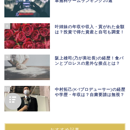
単無料ゲームランキング20選
8
叶姉妹の年収や収入・貢がれた金額
は？投資で得た資産と自宅も調査！
9
阪上雄司(乃が美社長)の経歴！食パ
ンとプロレスの意外な接点とは？
10
中村拓己(K-1プロデューサー)の経歴
や学歴・年収は？自粛要請は無視？
おすすめ記事