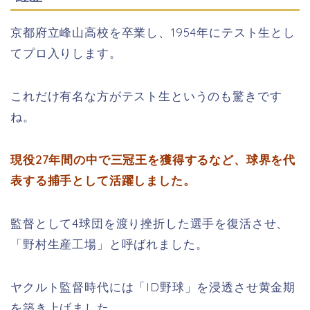
京都府立峰山高校を卒業し、
1954
年にテスト生とし
てプロ入りします。
これだけ有名な方がテスト生というのも驚きです
ね。
現役27年間の中で三冠王を獲得するなど、球界を代
表する捕手として活躍しました。
監督として
4
球団を渡り挫折した選手を復活させ、
「野村生産工場」と呼ばれました。
ヤクルト監督時代には「
ID
野球」を浸透させ黄金期
を築き上げました。