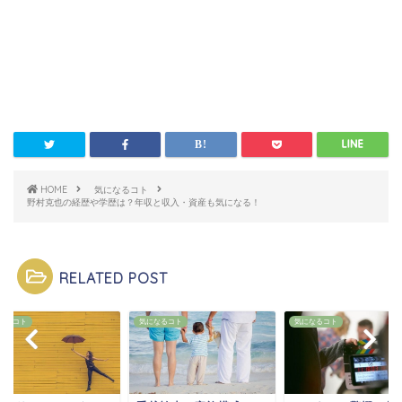
HOME
気になるコト
野村克也の経歴や学歴は？年収と収入・資産も気になる！
RELATED POST
なるコト
気になるコト
気になるコト