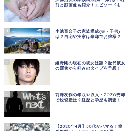
前と顔画像も紹介！エピソードも
4
小池百合子の家族構成(夫・子供)
は？自宅や実家は豪邸でお嬢様？
5
綾野剛の現在の彼女は誰？歴代彼女
の画像から好みのタイプを予想！
6
前澤友作の年収や収入・ZOZO売却
で総資産は？経歴と学歴も調査！
7
【2020年4月】50代がハマる！簡