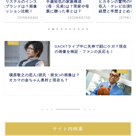
川クリステルのインス
手越祐也の家族構成
ヒカキンの驚愕の年
衣装ブランドは？画像
(母・兄弟)は？実家や母
収入・テレビ出演料
ファッション比較！
親に贈った車とは？
経歴と学歴まとめも
2019年8月8日
2020年8月15日
2019年12
GACKTライブ中に失神で顔にケガ？現在
の画像を検証・ファンの反応も！
槇原敬之の恋人(彼氏・彼女)の画像は？
オカマの金ちゃん奥村と現在も？
サイト内検索