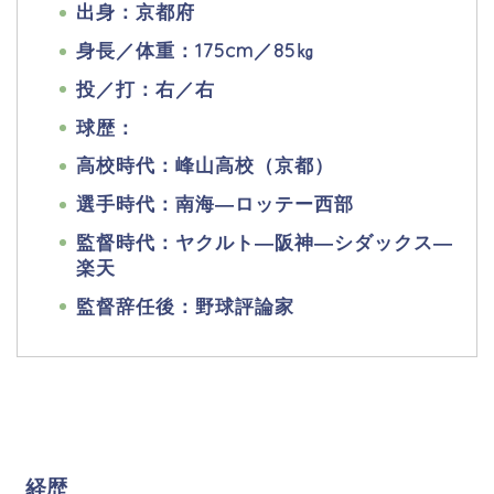
出身：京都府
身長／体重：175cm／85㎏
投／打：右／右
球歴：
高校時代：峰山高校（京都）
選手時代：南海―ロッテー西部
監督時代：ヤクルト―阪神―シダックス―
楽天
監督辞任後：野球評論家
経歴