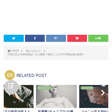
HOME
気になるコト
中居正広と木村拓哉はいまだ険悪？独立してもSMAP再結成は無理？
RELATED POST
なるコト
気になるコト
ジャニーズ
迫博之の年収や収入と
松尾駿(チョコプラ)の嫁
ジャニー氏お別れの