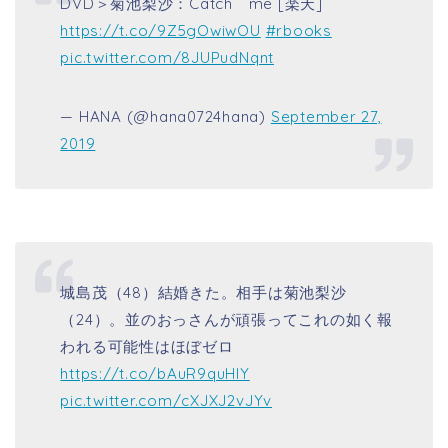
DVD＞菊池梨沙：Catch me [楽天]
https://t.co/9Z5gOwiwOU
#rbooks
pic.twitter.com/8JUPudNqnt
— HANA (@hana0724hana)
September 27,
2019
城島茂（48）結婚きた。相手は菊池梨沙
（24）。並のおっさんが頑張ってこれの如く報
われる可能性はほぼゼロ
https://t.co/bAuR9quHIY
pic.twitter.com/cXJXJ2vJYv