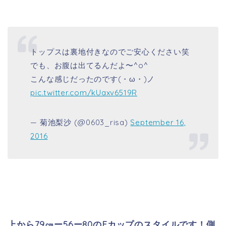
トップスは裏地付きなのでご安心ください笑
でも、お腹は出てるんだよ〜^o^
こんな感じだったのです(・ω・)ノ
pic.twitter.com/kUaxv6519R
— 菊池梨沙 (@0603_risa)
September 16,
2016
上から79㎝ー56ー80のEカップのスタイルです！側